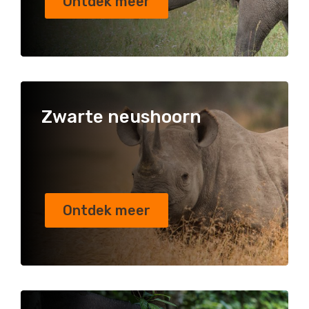
Ontdek meer
Zwarte neushoorn
Ontdek meer