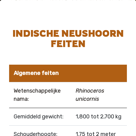
INDISCHE NEUSHOORN
FEITEN
Algemene feiten
Wetenschappelijke
Rhinoceros
nama:
unicornis
Gemiddeld gewicht:
1,800 tot 2,700 kg
Schouderhoogte:
1.75 tot 2 meter