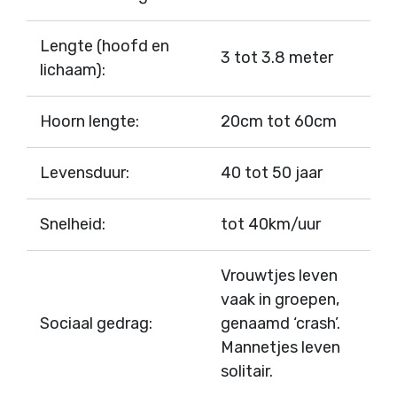
Lengte (hoofd en
3 tot 3.8 meter
lichaam):
Hoorn lengte:
20cm tot 60cm
Levensduur:
40 tot 50 jaar
Snelheid:
tot 40km/uur
Vrouwtjes leven
vaak in groepen,
Sociaal gedrag:
genaamd ‘crash’.
Mannetjes leven
solitair.