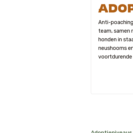
ADOP
Anti-poaching 
team, samen m
honden in staa
neushoorns en
voortdurende 
Adoptieniveaus