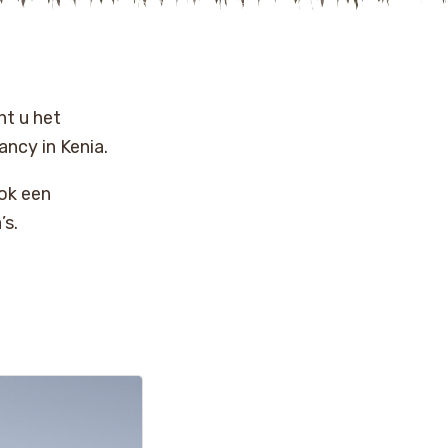
t u het
ncy in Kenia.
ok een
’s.