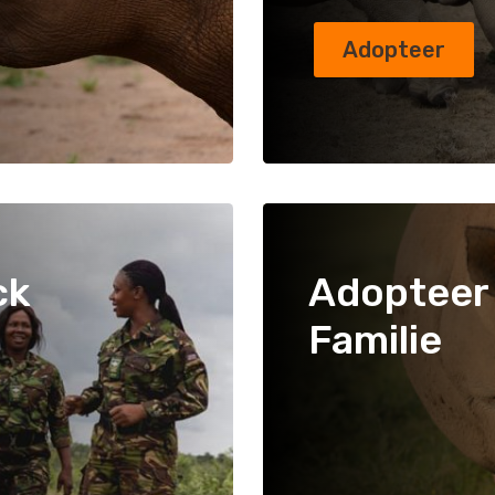
Adopteer
ck
Adopteer
Familie