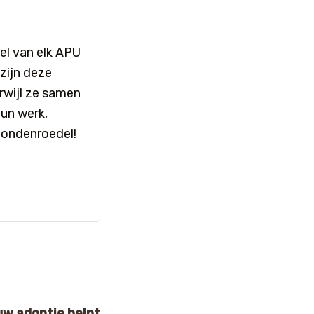
el van elk APU
zijn deze
rwijl ze samen
un werk,
hondenroedel!
uw adoptie helpt