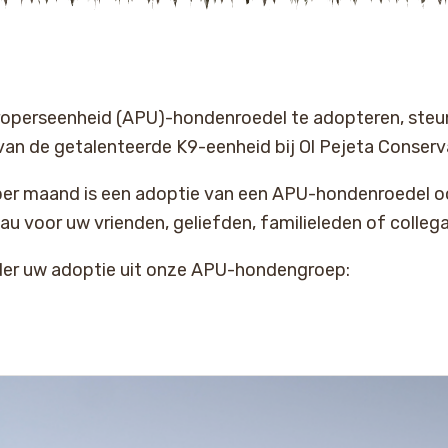
roperseenheid (APU)-hondenroedel te adopteren, steun
van de getalenteerde K9-eenheid bij Ol Pejeta Conserva
per maand is een adoptie van een APU-hondenroedel o
u voor uw vrienden, geliefden, familieleden of collega
der uw adoptie uit onze APU-hondengroep: