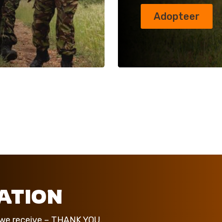
Adopteer
ATION
t we receive – THANK YOU.