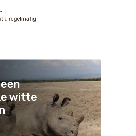
,
t u regelmatig
 een
ke witte
n