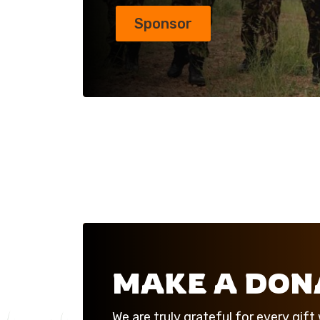
Sponsor
MAKE A DON
We are truly grateful for every gif