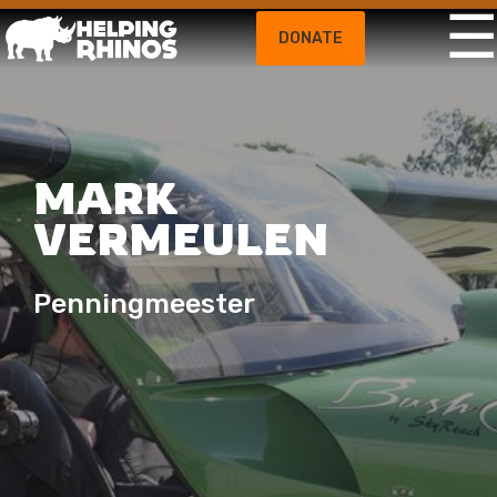
DONATE
MARK
VERMEULEN
Penningmeester