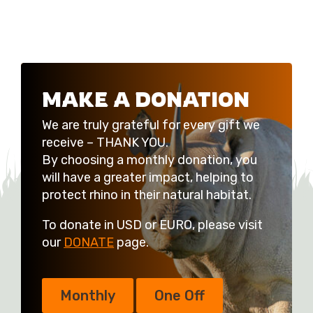
MAKE A DONATION
We are truly grateful for every gift we
receive – THANK YOU.
By choosing a monthly donation, you
will have a greater impact, helping to
protect rhino in their natural habitat.
To donate in USD or EURO, please visit
our
DONATE
page.
Monthly
One Off