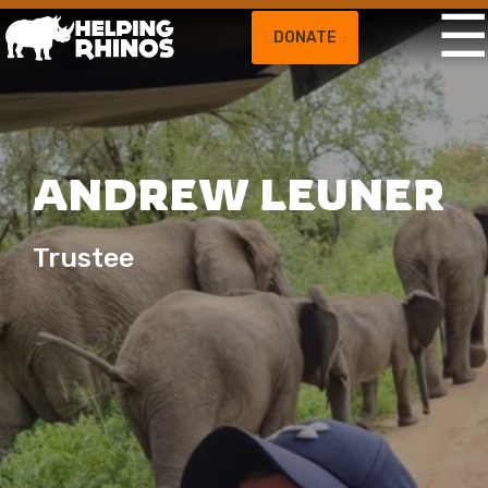
DONATE
ANDREW LEUNER
Trustee