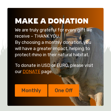
MAKE A DONATION
We are truly grateful for every gift we
receive – THANK YOU.
By choosing a monthly donation, you
will have a greater impact, helping to
protect rhino in their natural habitat.
To donate in USD or EURO, please visit
our
DONATE
page.
Monthly
One Off