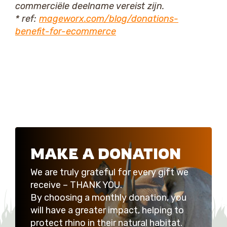
commerciële deelname vereist zijn.
* ref:
mageworx.com/blog/donations-
benefit-for-ecommerce
MAKE A DONATION
We are truly grateful for every gift we
receive – THANK YOU.
By choosing a monthly donation, you
will have a greater impact, helping to
protect rhino in their natural habitat.