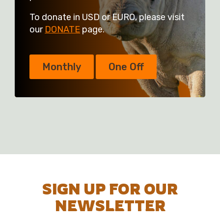
To donate in USD or EURO, please visit
our
DONATE
page.
Monthly
One Off
SIGN UP FOR OUR
NEWSLETTER