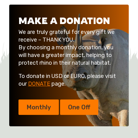
MAKE A DONATION
We are truly grateful for every gift we
receive – THANK YOU.
By choosing a monthly donation, you
will have a greater impact, helping to
protect rhino in their natural habitat.
To donate in USD or EURO, please visit
our
DONATE
page.
Monthly
One Off