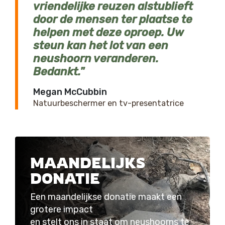
vriendelijke reuzen alstublieft
door de mensen ter plaatse te
helpen met deze oproep. Uw
steun kan het lot van een
neushoorn veranderen.
Bedankt.
Megan McCubbin
Natuurbeschermer en tv-presentatrice
MAANDELIJKS
DONATIE
Een maandelijkse donatie maakt een
grotere impact
en stelt ons in staat om neushoorns te