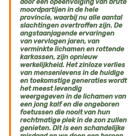
door een opeenvolging van brute
moordpartijen in de hele
provincie, waarbij nu alle aantal
slachtingen overtroffen zijn. De
angstaanjagende ervaringen
van vervlogen jaren, van
verminkte lichamen en rottende
karkassen, zijn opnieuw
werkelijkheid. Het zinloze verlies
van mensenlevens in de huidige
en toekomstige generaties wordt
het meest levendig
weergegeven in de lichamen van
een jong kalf en die ongeboren
foetussen die nooit van hun
rechtmatige plek in de zon zullen
genieten. Dit is een schandelijke
misdaad en we doen een beroep